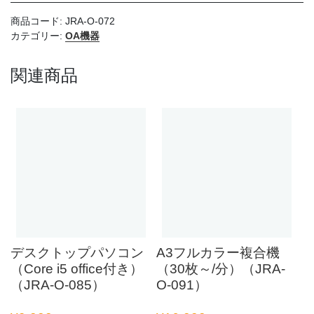
ソ
コ
商品コード:
JRA-O-072
ン
カテゴリー:
OA機器
（Core
i7）
関連商品
（JRA-
O-
072）
個
デスクトップパソコン
A3フルカラー複合機
（Core i5 office付き）
（30枚～/分）（JRA-
（JRA-O-085）
O-091）